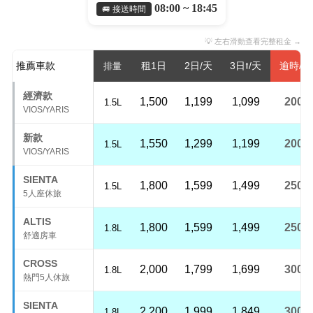
08:00 ~ 18:45
🚐 接送時間
💡 左右滑動查看完整租金 →
推薦車款
租1日
2日/天
3日⭡/天
逾時/H
排量
經濟款
1,500
1,199
1,099
200
1.5L
VIOS/YARIS
新款
1,550
1,299
1,199
200
1.5L
VIOS/YARIS
SIENTA
1,800
1,599
1,499
250
1.5L
5人座休旅
ALTIS
1,800
1,599
1,499
250
1.8L
舒適房車
CROSS
2,000
1,799
1,699
300
1.8L
熱門5人休旅
SIENTA
2,200
1,999
1,849
300
1.8L