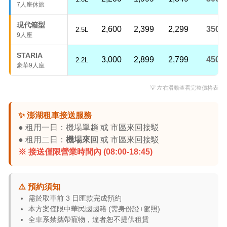
7人座休旅
現代箱型
2,600
2,399
2,299
350
2.5L
9人座
STARIA
3,000
2,899
2,799
450
2.2L
豪華9人座
💡 左右滑動查看完整價格表
✨ 澎湖租車接送服務
● 租用一日：機場單趟 或 市區來回接駁
● 租用二日：
機場來回
或 市區來回接駁
※ 接送僅限營業時間內 (08:00-18:45)
⚠️ 預約須知
需於取車前 3 日匯款完成預約
本方案僅限中華民國國籍 (需身份證+駕照)
全車系禁攜帶寵物，違者恕不提供租賃