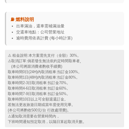
⛽ 燃料說明
出車滿油，還車需補滿油量
交還車地點：公司營業地址
逾時費用依表計費 (每小時計算)
⚠️ 租金說明:本方案需先支付（全額）30%。
⚠️取消訂單:倘若發生無法依約定時間取車者¸
(本公司將跟消費者酌收手續費)
取車時間0日(24H)內取消租車:扣訂金100%。
取車時間1日
(48H)內
取消租車:扣訂金80%
。
取車時間2-3日取消租車:扣訂金70%
。
取車時間4-6日取消租車:扣訂金60%
。
取車時間7-9日取消租車:扣訂金50%
。
取車時間10日以上可全額退還訂金
。
若無法更改旅遊日期或當年度使用完畢
。
(
本公司將酌收500元/台 行政處理費)。
⚠️通知取消需要在營業時間內，
下班時間通知預定取消，以隔日算起取消天數。