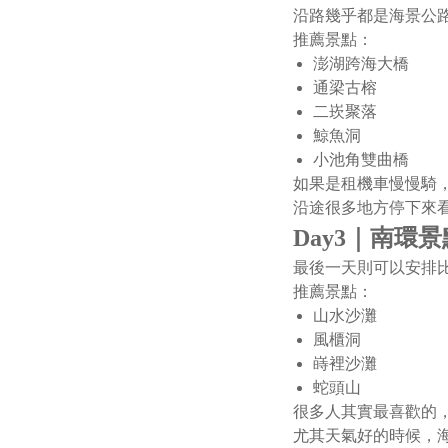
沿路幾乎都是海景公
推薦景點：
澎湖跨海大橋
通梁古榕
二崁聚落
鯨魚洞
小池角雙曲橋
如果是租機車慢慢騎
沿途很多地方停下來
Day3｜南環
最後一天則可以安排
推薦景點：
山水沙灘
風櫃洞
嵵裡沙灘
蛇頭山
很多人其實最喜歡的
尤其天氣好的時候，