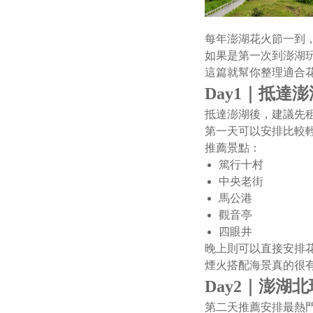
每年澎湖花火節一到
如果是第一次到澎湖
這篇就幫你整理適合
Day1｜抵達
抵達澎湖後，建議先
第一天可以安排比較
推薦景點：
篤行十村
中央老街
馬公港
觀音亭
四眼井
晚上則可以直接安排
煙火搭配海景真的很
Day2｜澎湖
第二天推薦安排最熱