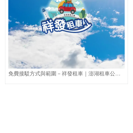
免費接駁方式與範圍－祥發租車｜澎湖租車公司
｜澎湖機場租車｜澎湖租車首選