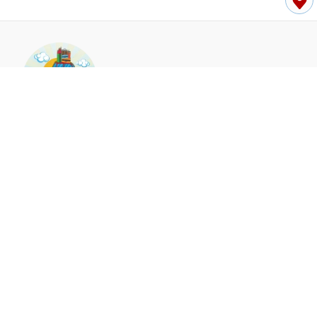
06-9211358/06-9278118
澎湖縣馬公市東文里文山路12號
55931437 祥發國際租賃有限公司
回首頁
首頁
租車優惠
車款介紹
租車保險
租車流程
澎湖船票
地方活動
地方活動
租車優惠
租車
租車推薦
澎湖租車
澎湖租車推薦
馬公租車
隱私權政策
網站使用條款
..