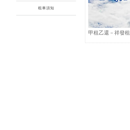
租車須知
甲租乙還－祥發租
｜澎湖機場租車｜