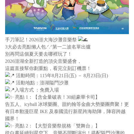
手刀筆記！2026澎大海沙灘音樂祭
3大必去亮點懶人包.ᐟ.ᐟ第一二波名單出爐
別再問這個夏天要去哪裡玩了！
2026澎湖全新打造的頂尖音樂盛會，
這篇直接幫你劃重點，看完立刻訂機票！
活動時間：115年8月21日(五) － 8月23日(日)
活動地點：澎湖隘門沙灘
入場方式 ：免費入場
亮點 1：【含金量破表！30組豪華卡司】
告五人、icyball 冰球樂團、甜約翰等金曲大勢樂團齊聚！更
有日本動漫巨星 IKE 及泰國流行新星跨海助陣，陣容跨越
國界！
亮點 2：【大型音樂祭規格「雙舞台」】
從白晝延續到星空下，音樂不間斷演出！搭配隘門沙灘的